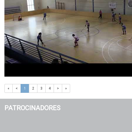
«
<
1
2
3
4
>
»
PATROCINADORES